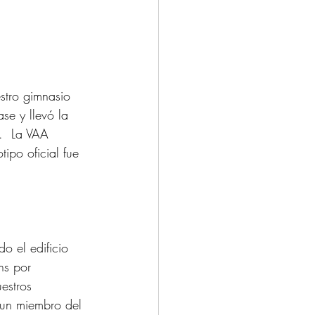
estro gimnasio 
se y llevó la 
.  La VAA 
ipo oficial fue 
o el edificio 
ns por 
estros 
 un miembro del 