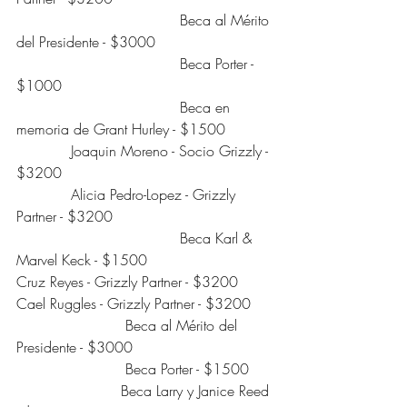
                                    Beca al Mérito 
del Presidente - $3000
                                    Beca Porter - 
$1000
                                    Beca en 
memoria de Grant Hurley - $1500
            Joaquin Moreno - Socio Grizzly - 
$3200
            Alicia Pedro-Lopez - Grizzly 
Partner - $3200
                                    Beca Karl & 
Marvel Keck - $1500
Cruz Reyes - Grizzly Partner - $3200
Cael Ruggles - Grizzly Partner - $3200
                        Beca al Mérito del 
Presidente - $3000
                        Beca Porter - $1500
                       Beca Larry y Janice Reed 