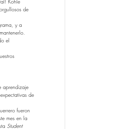
al! Kohle 
 orgullosos de 
grama, y a 
mantenerlo. 
o el 
uestros 
e aprendizaje 
 expectativas de 
uerrero fueron 
ste mes en la 
sta 
Student 