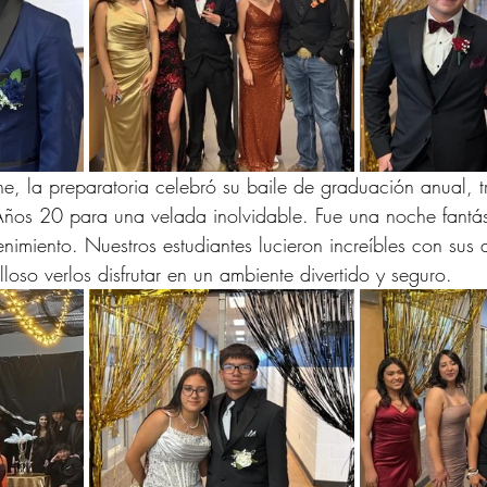
e, la preparatoria celebró su baile de graduación anual, 
 Años 20 para una velada inolvidable. Fue una noche fantás
enimiento. Nuestros estudiantes lucieron increíbles con sus
lloso verlos disfrutar en un ambiente divertido y seguro.