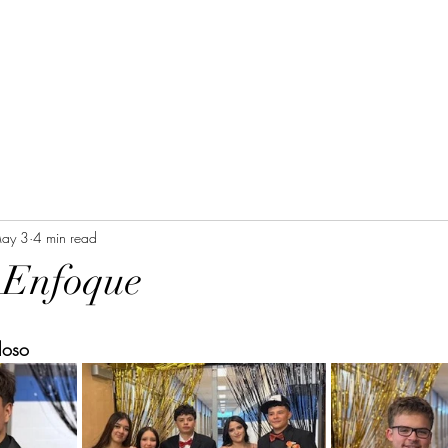
ay 3
4 min read
 Enfoque
loso