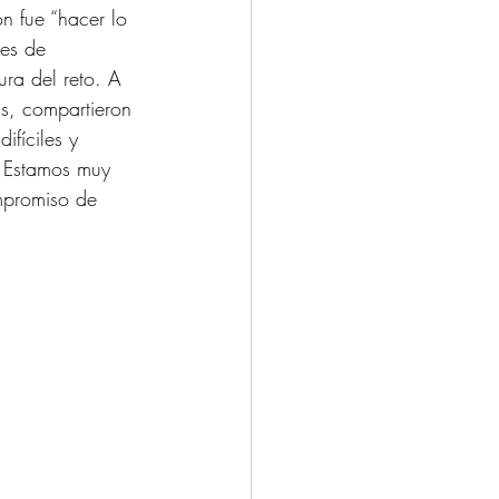
ón fue “hacer lo 
tes de 
ura del reto. A 
as, compartieron 
ifíciles y 
. Estamos muy 
mpromiso de 