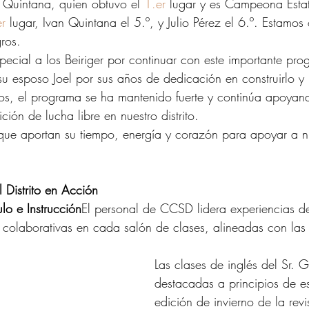
n Quintana, quien obtuvo el 
1.er
 lugar y es Campeona Estat
er
 lugar, Ivan Quintana el 5.º, y Julio Pérez el 6.º. Estamos
ros.
ecial a los Beiriger por continuar con este importante pro
u esposo Joel por sus años de dedicación en construirlo y 
os, el programa se ha mantenido fuerte y continúa apoyand
ción de lucha libre en nuestro distrito.
que aportan su tiempo, energía y corazón para apoyar a n
 Distrito en Acción
ulo e Instrucción
El personal de CCSD lidera experiencias d
 y colaborativas en cada salón de clases, alineadas con las
.
Las clases de inglés del Sr. G
destacadas a principios de e
edición de invierno de la revi