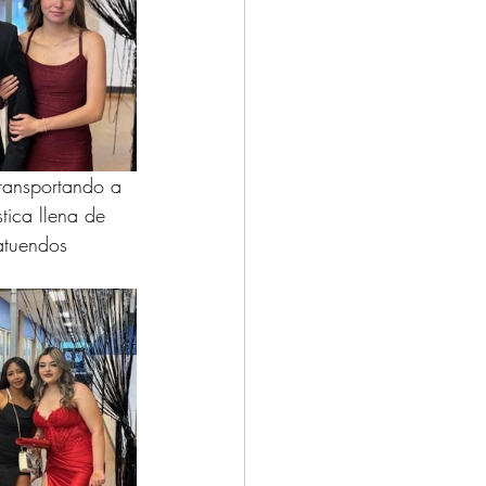
transportando a 
tica llena de 
 atuendos 