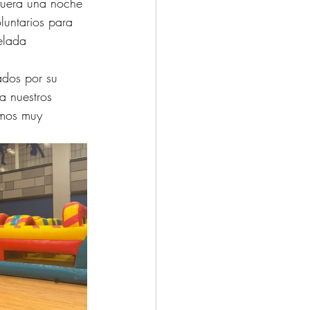
fuera una noche 
luntarios para 
elada 
ados por su 
a nuestros 
amos muy 