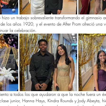
o hizo un trabajo sobresaliente transformando el gimnasio au
de los años 1920, y el evento de After Prom ofreció una 
inuar la celebración.
ento a todos los que ayudaron a que la noche fuera un éxi
clase junior, Hanna Hays, Kindra Rounds y Jody Abeyta, hi