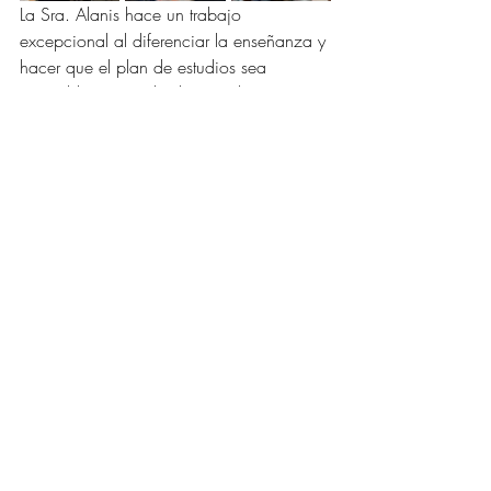
La Sra. Alanis hace un trabajo 
excepcional al diferenciar la enseñanza y 
hacer que el plan de estudios sea 
accesible para todos los estudiantes. 
Durante mi visita, los estudiantes se 
dedicaron a escribir ensayos y 
demostraron una alfabetización auténtica 
a lo largo de la lección mientras 
escribían, presentaban su trabajo y 
recibían comentarios significativos para 
mejorar sus productos finales. La Sra. 
Alanis y la Sra. Fransen también están 
trabajando en estrecha colaboración 
para implementar un modelo eficaz de 
coenseñanza, proporcionando a los 
estudiantes apoyo adicional y 
asegurándose de que dispongan de las 
herramientas necesarias para tener éxito. 
Prioridad 
n.º 4
: Contratación y retención 