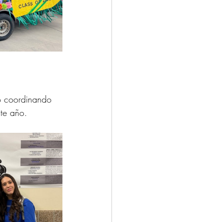
co coordinando 
te año. 