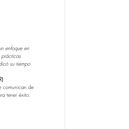
 un enfoque en 
 prácticas 
dicó su tiempo 
R)
se comunican de 
a tener éxito.