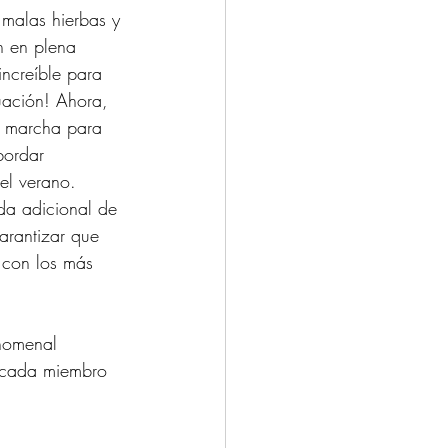
 malas hierbas y 
n en plena 
increíble para 
uación! Ahora, 
e marcha para 
bordar 
el verano. 
a adicional de 
arantizar que 
 con los más 
nomenal 
 cada miembro 