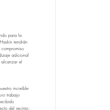
ando para la 
Haskin tendrán 
ro compromiso 
dizaje adicional 
 alcanzar el 
estro increíble 
uro trabajo 
ecibido 
cto del recinto: 