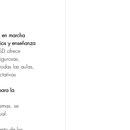
to en marcha
dios y enseñanza
SD ofrece 
igurosas, 
todas las aulas, 
tativas 
para la 
emas, se 
ual.
nto de los 