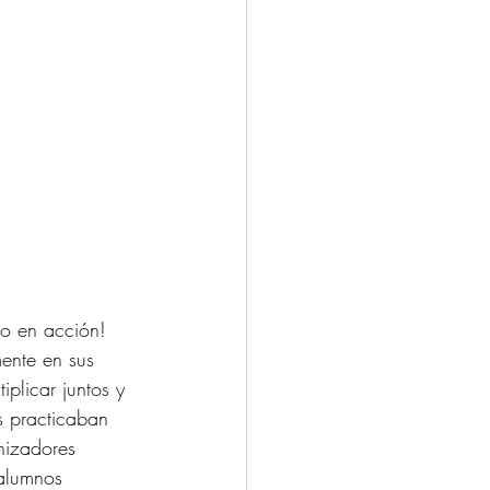
ito en acción! 
ente en sus 
plicar juntos y 
s practicaban 
nizadores 
 alumnos 