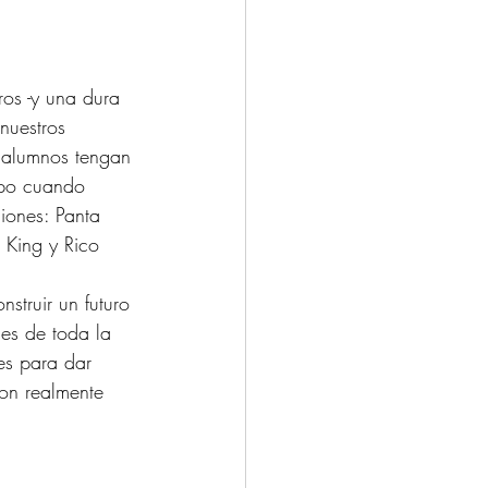
os -y una dura 
nuestros 
 alumnos tengan 
ipo cuando 
iones: Panta 
 King y Rico 
struir un futuro 
les de toda la 
es para dar 
son realmente 