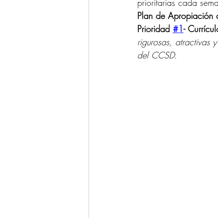
prioritarias cada sem
Plan de Apropiación d
Prioridad 
#1
- Currícul
rigurosas, atractivas 
del CCSD.