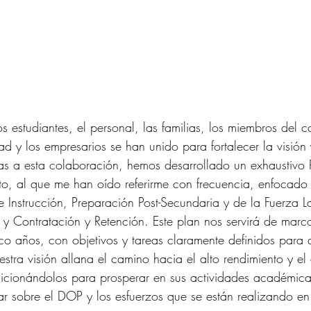
os estudiantes, el personal, las familias, los miembros del c
ad y los empresarios se han unido para fortalecer la visión 
cias a esta colaboración, hemos desarrollado un exhaustivo 
ito, al que me han oído referirme con frecuencia, enfocado
o e Instrucción, Preparación Post-Secundaria y de la Fuerza L
 y Contratación y Retención. Este plan nos servirá de marc
co años, con objetivos y tareas claramente definidos para 
tra visión allana el camino hacia el alto rendimiento y el 
sicionándolos para prosperar en sus actividades académica
ar sobre el DOP y los esfuerzos que se están realizando en