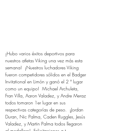
¡Hubo varios éxitos deportivos para 
nuestros atletas Viking una vez más esta 
semana!  ¡Nuestros luchadores Viking 
fueron competidores sólidos en el Badger 
Invitational en Limón y ganó el 2 º lugar 
como un equipo!  Michael Archuleta, 
Fran Villa, Aaron Valadez, y Andre Meraz 
todos tomaron 1er lugar en sus 
respectivas categorías de peso.  ¡Jordan 
Duran, Nic Palma, Caden Ruggles, Jesús 
Valadez, y Martin Palma todos llegaron 
al medallero!  Felicitaciones a t